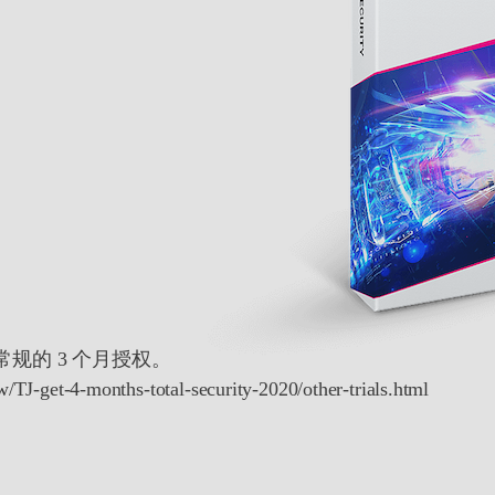
常规的 3 个月授权。
TJ-get-4-months-total-security-2020/other-trials.html