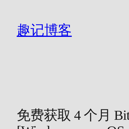
跳
至
内
趣记博客
容
免费获取 4 个月 Bitdef