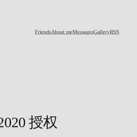
Friends
About me
Messages
Gallery
RSS
y 2020 授权