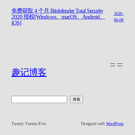
免费获取 4 个月 Bitdefender Total Security
2020-
2020 授权[Windows、macOS、Android、
06-08
iOS]
趣记博客
搜
搜索
索
Twenty Twenty-Five
Designed with
WordPress