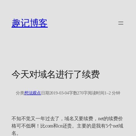
跳
至
内
趣记博客
容
今天对域名进行了续费
分类
想法观点
日期
2019-03-04
字数
270字
阅读时间
1–2 分钟
不知不觉又一年过去了，域名又要续费，net的续费价
格可不低啊！比com和cn还贵。主要的是我有5个net域
名。