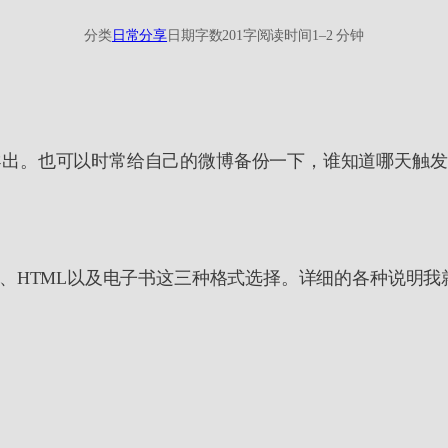
分类
日常分享
日期
字数
201字
阅读时间
1–2 分钟
出。也可以时常给自己的微博备份一下，谁知道哪天触发某
、HTML以及电子书这三种格式选择。详细的各种说明我就