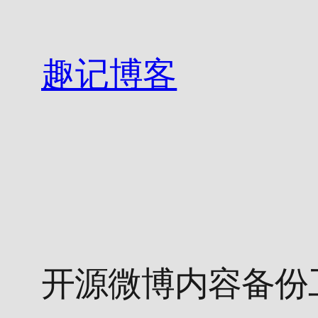
跳
至
内
趣记博客
容
开源微博内容备份