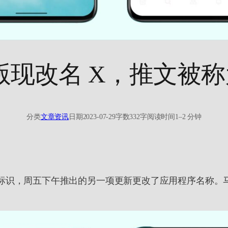
droid 版现改名 X，推文
分类
文章资讯
日期
2023-07-29
字数
332字
阅读时间
1–2 分钟
标识，周五下午推出的另一项更新更改了应用程序名称。马斯克