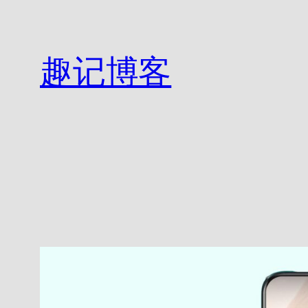
跳
至
内
趣记博客
容