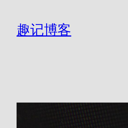
跳
至
内
趣记博客
容