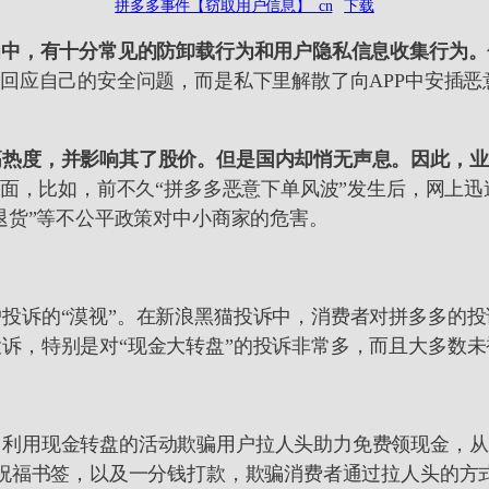
拼多多事件【窃取用户信息】_cn
下载
为中，有十分常见的防卸载行为和用户隐私信息收集行为。
应自己的安全问题，而是私下里解散了向APP中安插恶意代码的
高热度，并影响其了股价。但是国内却悄无声息。因此，业
方面，比如，前不久“拼多多恶意下单风波”发生后，网上
退货”等不公平政策对中小商家的危害。
投诉的“漠视”。在新浪黑猫投诉中，消费者对拼多多的投
诉，特别是对“现金大转盘”的投诉非常多，而且大多数未
现金转盘的活动欺骗用户拉人头助力免费领现金，从600元助
是祝福书签，以及一分钱打款，欺骗消费者通过拉人头的方