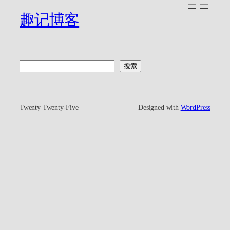
趣记博客
搜
搜索
索
Twenty Twenty-Five
Designed with
WordPress