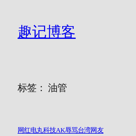
跳
至
内
趣记博客
容
标签：
油管
网红电丸科技AK辱骂台湾网友