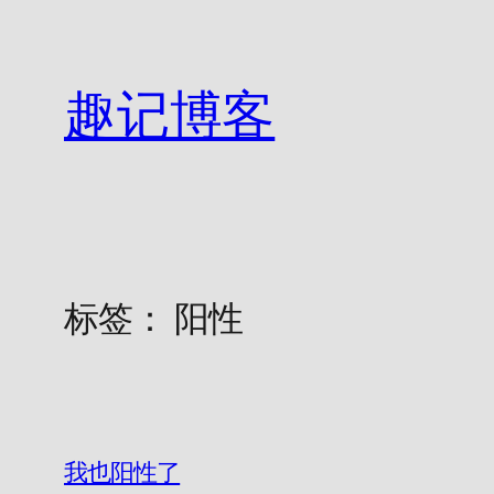
跳
至
内
趣记博客
容
标签：
阳性
我也阳性了