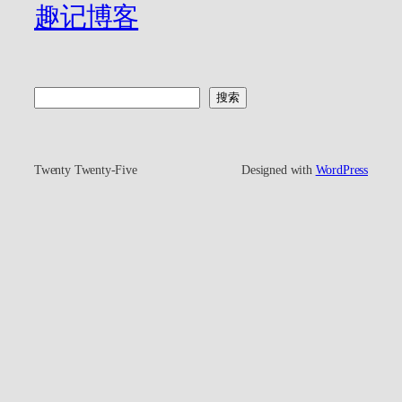
趣记博客
搜
搜索
索
Twenty Twenty-Five
Designed with
WordPress