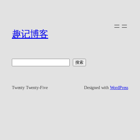
趣记博客
搜
搜索
索
Twenty Twenty-Five
Designed with
WordPress