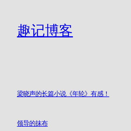
跳
至
内
趣记博客
容
梁晓声的长篇小说《年轮》有感！
领导的抹布